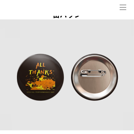
ME
缶バッジ